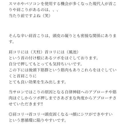
スマホやパソコンを使用する機会が多くなった現代人が首こ
りや肩こりがあるのは、、、
当たり前ですよね（笑）
そんな辛い肩首こりは、頭皮の凝りとも密接な関係にありま
す。
肩コリには（天柱）首コリには（風池）
という首の付け根にあるツボをほぐしております。
自分で押してもとっても気持ちいいです。
この下には後頭下筋群という筋肉もありこれらをほぐしてい
くと首肩こりに
とても良い効果を生み出します。
当サロンではこりの原因となる自律神経へのアプローチや筋
肉ほぐしからツボ押しまでさあざまな角度からアプローチさ
せていただきます‼︎
◎肩コリ→首コリ→頭皮固くなる→顔にシワができやすい
という悪循環に陥りやすいです。