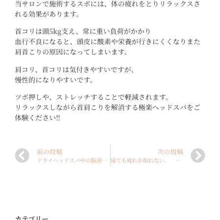
当サロンで施術するスボには、体の疲れをとりリラックスさ
れる効果があります。
首コリは頭5kg支え、常に重い負荷がかかり
血行不良になると、頭皮に酸素や栄養が行きにくくなりまた
肩首こりの原因になってしまいます。
肩コリ、首コリは気付きやすいですが、
慢性的になりやすいです。
ツボ押しや、ストレッチすることで軽減されます。
リラックスしながら首肩こりを解消する極楽ヘッドスパをご
体験ください‼︎
前の投稿
次の投稿
ドライヘッドスパ中の脳波 神栖市ヘッドスパ
寝ても疲れが取れない。 茨城ヘッドスパ
カテゴリー